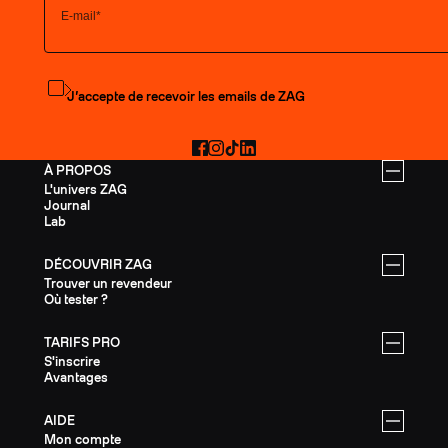
S'abonner à la newsletter
J’accepte de recevoir les emails de ZAG
Facebook
Instagram
TikTok
LinkedIn
À PROPOS
L'univers ZAG
Journal
Lab
DÉCOUVRIR ZAG
Trouver un revendeur
Où tester ?
TARIFS PRO
S'inscrire
Avantages
AIDE
Mon compte