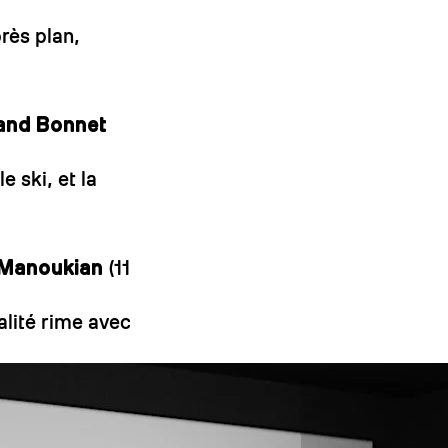
près plan,
rand Bonnet
e ski, et la
n Manoukian
(11
alité rime avec