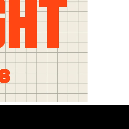
RES
ipement