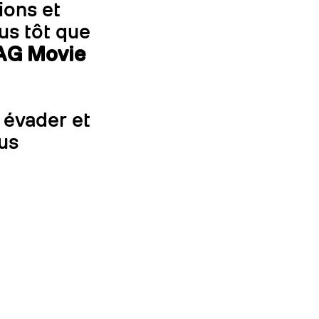
ions et
lus tôt que
AG Movie
 évader et
lus