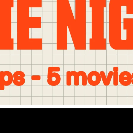
RECHERCHES POPULAI
Skis freeride
Equ