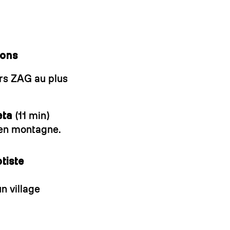
ions
ers ZAG au plus
eta
(11 min)
 en montagne.
tiste
n village