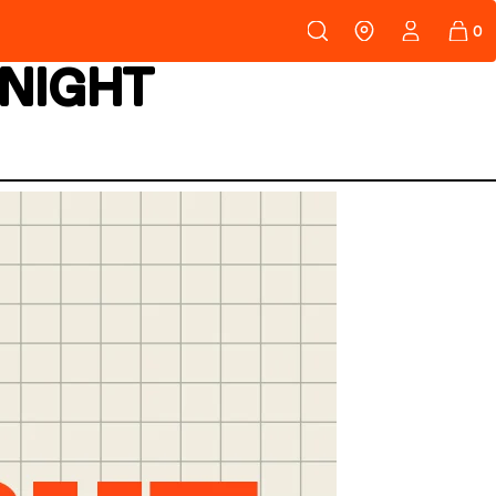
108
PEAUX
 NIGHT