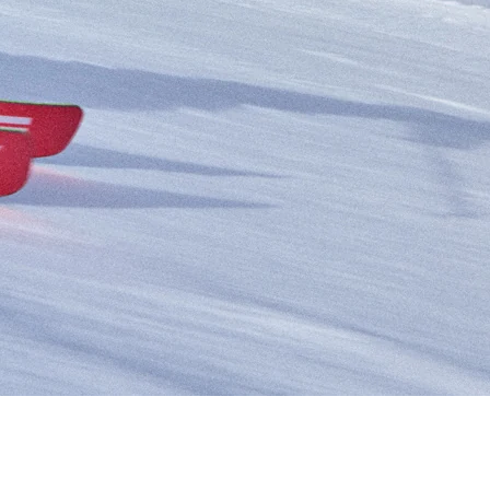
RES
ipement