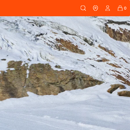
108
PEAUX