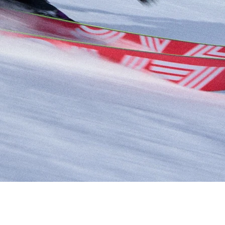
RECHERCHES POPULAI
Skis freeride
Equ