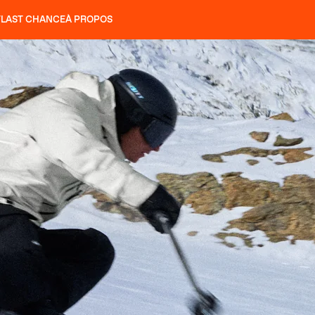
T
LAST CHANCE
À PROPOS
NS
SLAP 92
UBAC 102
SLAP 112
SLAP 92
UBAC 
COUTEAUX
P 104 LITE
RECHERCHER