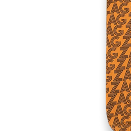
RES
ipement