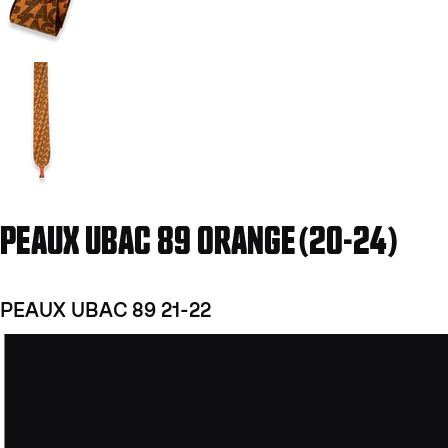
Aller à la diapositive 2
PEAUX UBAC 89 ORANGE(20-24)
PEAUX UBAC 89 21-22