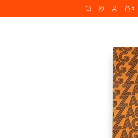
108
PEAUX