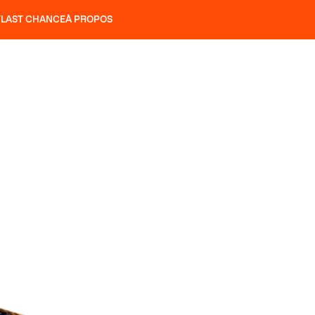
T
LAST CHANCE
À PROPOS
NS
SLAP 92
UBAC 102
SLAP 112
SLAP 92
UBAC 
COUTEAUX
P 104 LITE
RECHERCHER