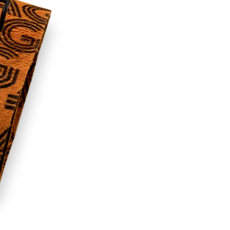
RECHERCHES POPULAI
Skis freeride
Equ