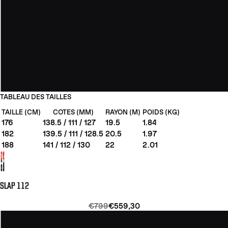
TABLEAU DES TAILLES
TAILLE (CM)
COTES (MM)
RAYON (M)
POIDS (KG)
176
138.5 / 111 / 127
19.5
1.84
182
139.5 / 111 / 128.5
20.5
1.97
188
141 / 112 / 130
22
2.01
SLAP 112
€799
€559,30