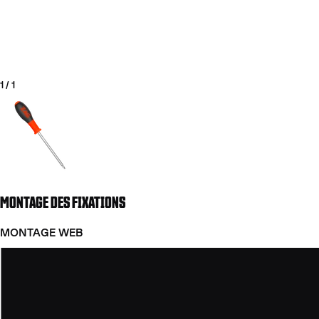
1
/
1
Aller à la diapositive 1
MONTAGE DES FIXATIONS
COUTEAUX
MONTAGE WEB