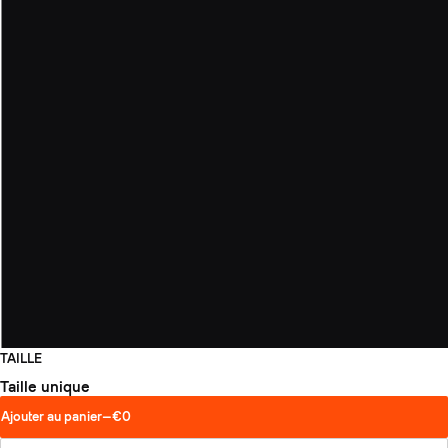
TAILLE
Taille unique
Ajouter au panier
—
€0