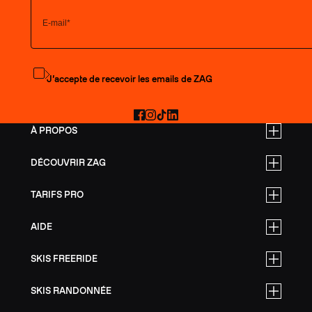
S'abonner à la newsletter
J’accepte de recevoir les emails de ZAG
Facebook
Instagram
TikTok
LinkedIn
À PROPOS
DÉCOUVRIR ZAG
TARIFS PRO
AIDE
SKIS FREERIDE
SKIS RANDONNÉE