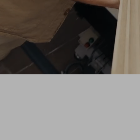
SHAPE
Une série originale ZAG qui vous plonge
dans l'atelier pour découvrir le processus
créatif derrière les nouveaux prototypes de
skis de freeride.