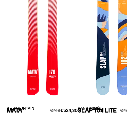
ALL MOUNTAIN
RANDONNÉE
MATA
SLAP 104 LITE
€749
€524,30
€7