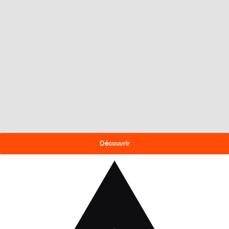
OFFRE DE FIN DE SAISON
-30% sur les skis 2025-26
!
Découvrir