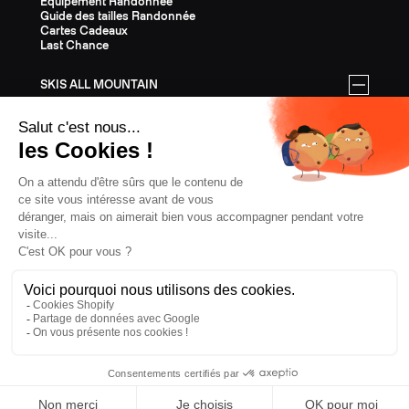
Equipement Randonnée
Guide des tailles Randonnée
Cartes Cadeaux
Last Chance
SKIS ALL MOUNTAIN
Tous les skis All Mountain
Equipement All Mountain
Guide des tailles All Mountain
Cartes Cadeaux
Last Chance
ÉQUIPEMENT
Tout l'Équipement
Casques
Fixations
Bâtons
Peaux
Couteaux
Textile
Cartes Cadeaux
Last Chance
CONFIDENTIALITÉ
CGV
MENTIONS LÉGALES
COOKIES
SUÈDE, € EUR
ZAG
2026