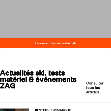
compromis sur la performance.
Découvrez comment nos skis
réduisent leur impact carbone
tout en restant au plus haut
niveau de qualité.
En savoir plus sur notre Lab
Actualités ski, tests
matériel & événements
Consulter
ZAG
tous les
articles
INTERVIEW
|
MARQUE