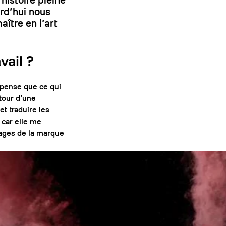
urd’hui nous
ître en l’art
vail ?
 pense que ce qui
utour d’une
et traduire les
 car elle me
ages de la marque