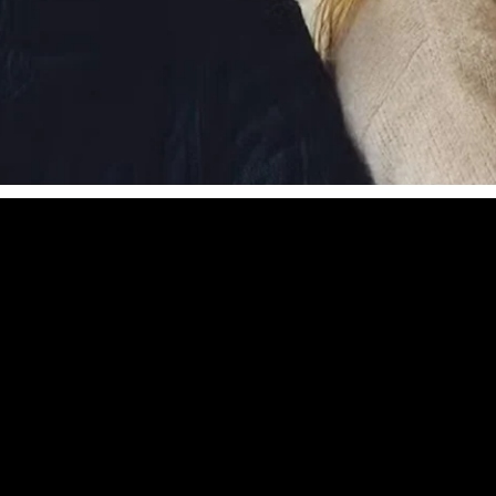
RECHERCHES POPULAI
Skis freeride
Equ