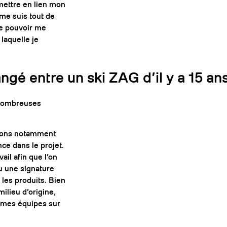
t mettre en lien mon
 me suis tout de
de pouvoir me
laquelle je
ngé entre un ski ZAG d’il y a 15 an
e nombreuses
avons notamment
nce dans le projet.
il afin que l’on
u une signature
les produits. Bien
ilieu d’origine,
c mes équipes sur