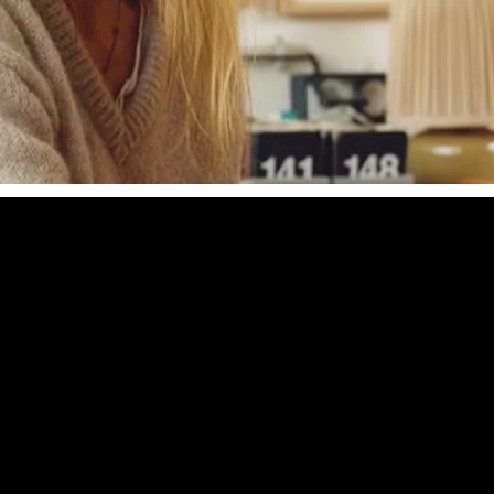
RES
ipement