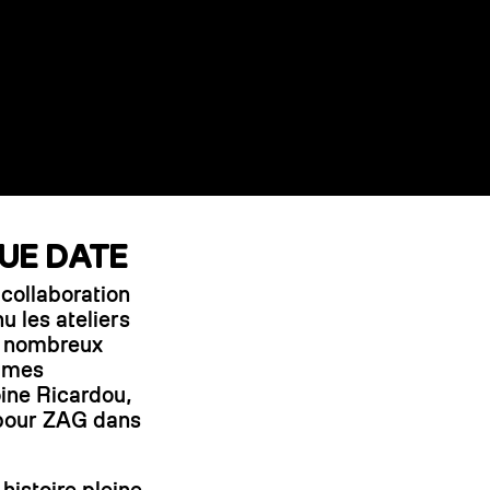
UE DATE
 collaboration
u les ateliers
s nombreux
ommes
oine Ricardou,
 pour ZAG dans
histoire pleine