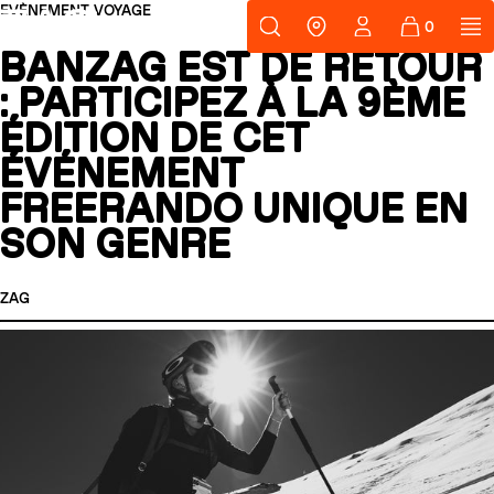
Passer au contenu
EVÈNEMENT
VOYAGE
Support
ZAG
Où nous tr
BANZAG EST DE RETOUR
RECHERCHES POPULAIRES
: PARTICIPEZ À LA 9ÈME
Skis freeride
Equipement
ÉDITION DE CET
ÉVÉNEMENT
SLAP 98
On dirait que
vous n'avez
FREERANDO UNIQUE EN
encore rien
ajouté.
SON GENRE
MATA TI
MAT
Changeons cela.
UBAC 89
UBA
NOUVEAU
ZAG
Cartes 
CASQUES