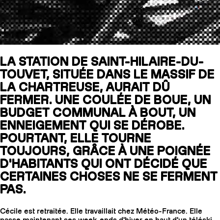
SLAP 104
LITE
LA STATION DE SAINT-HILAIRE-DU-
TOUVET, SITUÉE DANS LE MASSIF DE
SLAP 92
SLA
LA CHARTREUSE, AURAIT DÛ
UBAC 102
UBAC
FERMER. UNE COULÉE DE BOUE, UN
BUDGET COMMUNAL À BOUT, UN
ENNEIGEMENT QUI SE DÉROBE.
POURTANT, ELLE TOURNE
TOUJOURS, GRÂCE À UNE POIGNÉE
D'HABITANTS QUI ONT DÉCIDÉ QUE
CERTAINES CHOSES NE SE FERMENT
BÂTONS
F
PAS.
Cécile est retraitée. Elle travaillait chez Météo-France. Elle