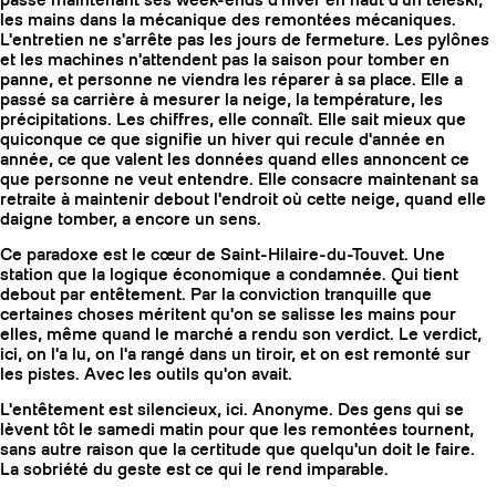
passe maintenant ses week-ends d'hiver en haut d'un téléski,
les mains dans la mécanique des remontées mécaniques.
L'entretien ne s'arrête pas les jours de fermeture. Les pylônes
et les machines n'attendent pas la saison pour tomber en
panne, et personne ne viendra les réparer à sa place. Elle a
passé sa carrière à mesurer la neige, la température, les
précipitations. Les chiffres, elle connaît. Elle sait mieux que
quiconque ce que signifie un hiver qui recule d'année en
année, ce que valent les données quand elles annoncent ce
que personne ne veut entendre. Elle consacre maintenant sa
retraite à maintenir debout l'endroit où cette neige, quand elle
daigne tomber, a encore un sens.
Ce paradoxe est le cœur de Saint-Hilaire-du-Touvet. Une
station que la logique économique a condamnée. Qui tient
debout par entêtement. Par la conviction tranquille que
certaines choses méritent qu'on se salisse les mains pour
elles, même quand le marché a rendu son verdict. Le verdict,
COUTEAUX
ici, on l'a lu, on l'a rangé dans un tiroir, et on est remonté sur
les pistes. Avec les outils qu'on avait.
L'entêtement est silencieux, ici. Anonyme. Des gens qui se
lèvent tôt le samedi matin pour que les remontées tournent,
sans autre raison que la certitude que quelqu'un doit le faire.
La sobriété du geste est ce qui le rend imparable.