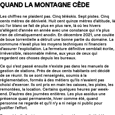
QUAND LA MONTAGNE CÈDE
Les chiffres ne plaident pas. Cinq téléskis. Sept pistes. Cinq
cents mètres de dénivelé. Huit cent quinze mètres d'altitude, là
où l'or blanc se fait de plus en plus rare, là où les hivers
s'allègent d'année en année avec une constance qui n'a plus
rien de climatiquement anodin. En décembre 2021, une coulée
de boue torrentielle a détruit une bonne partie du domaine. La
commune n'avait plus les moyens techniques ni financiers
d'assurer l'exploitation. La fermeture définitive semblait écrite,
irréversible, raisonnable même, aux yeux de ceux qui
regardent ces choses depuis les bureaux.
Ce qui s'est passé ensuite n'existe pas dans les manuels de
gestion de stations. Près de deux cents habitants ont décidé
de se réunir. Ils se sont renseignés, soumis à la
réglementation, formés à des métiers qu'ils n'avaient pas
choisi d'exercer. Ils ont pris en main les caisses, les pistes, les
remontées, la location. Certains quelques heures par week-
end. D'autres des journées entières. Les plus assidus une
présence quasi permanente, hiver comme été, quand
personne ne regarde et qu'il n'y a ni neige ni public pour
justifier l'effort.