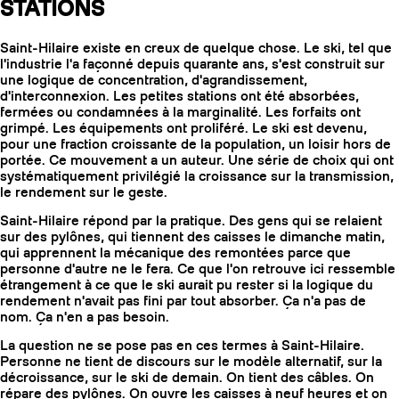
STATIONS
Saint-Hilaire existe en creux de quelque chose. Le ski, tel que
l'industrie l'a façonné depuis quarante ans, s'est construit sur
une logique de concentration, d'agrandissement,
d'interconnexion. Les petites stations ont été absorbées,
fermées ou condamnées à la marginalité. Les forfaits ont
grimpé. Les équipements ont proliféré. Le ski est devenu,
pour une fraction croissante de la population, un loisir hors de
portée. Ce mouvement a un auteur. Une série de choix qui ont
systématiquement privilégié la croissance sur la transmission,
le rendement sur le geste.
Saint-Hilaire répond par la pratique. Des gens qui se relaient
sur des pylônes, qui tiennent des caisses le dimanche matin,
qui apprennent la mécanique des remontées parce que
personne d'autre ne le fera. Ce que l'on retrouve ici ressemble
étrangement à ce que le ski aurait pu rester si la logique du
rendement n'avait pas fini par tout absorber. Ça n'a pas de
nom. Ça n'en a pas besoin.
La question ne se pose pas en ces termes à Saint-Hilaire.
Personne ne tient de discours sur le modèle alternatif, sur la
décroissance, sur le ski de demain. On tient des câbles. On
répare des pylônes. On ouvre les caisses à neuf heures et on