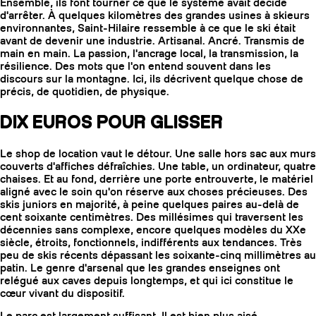
Ensemble, ils font tourner ce que le système avait décidé
d'arrêter. À quelques kilomètres des grandes usines à skieurs
environnantes, Saint-Hilaire ressemble à ce que le ski était
avant de devenir une industrie. Artisanal. Ancré. Transmis de
main en main. La passion, l'ancrage local, la transmission, la
résilience. Des mots que l'on entend souvent dans les
discours sur la montagne. Ici, ils décrivent quelque chose de
précis, de quotidien, de physique.
DIX EUROS POUR GLISSER
Le shop de location vaut le détour. Une salle hors sac aux murs
couverts d'affiches défraîchies. Une table, un ordinateur, quatre
chaises. Et au fond, derrière une porte entrouverte, le matériel
aligné avec le soin qu'on réserve aux choses précieuses. Des
skis juniors en majorité, à peine quelques paires au-delà de
cent soixante centimètres. Des millésimes qui traversent les
décennies sans complexe, encore quelques modèles du XXe
siècle, étroits, fonctionnels, indifférents aux tendances. Très
peu de skis récents dépassant les soixante-cinq millimètres au
patin. Le genre d'arsenal que les grandes enseignes ont
relégué aux caves depuis longtemps, et qui ici constitue le
cœur vivant du dispositif.