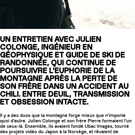
SLAP 104
LITE
UN ENTRETIEN AVEC JULIEN
SLAP 92
SLA
COLONGE, INGÉNIEUR EN
GÉOPHYSIQUE ET GUIDE DE SKI DE
UBAC 102
UBAC
RANDONNÉE, QUI CONTINUE DE
POURSUIVRE L'EUPHORIE DE LA
MONTAGNE APRÈS LA PERTE DE
SON FRÈRE DANS UN ACCIDENT AU
CHILI. ENTRE DEUIL, TRANSMISSION
ET OBSESSION INTACTE.
BÂTONS
F
Il y a des duos que la montagne forge mieux que n'importe
quoi d'autre. Julien Colonge et son frère Pierre formaient l'un
de ceux-là. Ensemble, ils avaient fondé Ubac Images, tourné
des projets vidéo du Japon à la Norvège, et rêvaient de