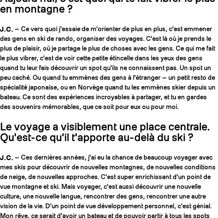
en montagne ?
J.C.
— Ce vers quoi j'essaie de m'orienter de plus en plus, c'est emmener
des gens en ski de rando, organiser des voyages. C'est là où je prends le
plus de plaisir, où je partage le plus de choses avec les gens. Ce qui me fait
le plus vibrer, c'est de voir cette petite étincelle dans les yeux des gens
quand tu leur fais découvrir un spot qu'ils ne connaissent pas. Un spot un
peu caché. Ou quand tu emmènes des gens à l'étranger — un petit resto de
spécialité japonaise, ou en Norvège quand tu les emmènes skier depuis un
bateau. Ce sont des expériences incroyables à partager, et tu en gardes
des souvenirs mémorables, que ce soit pour eux ou pour moi.
Le voyage a visiblement une place centrale.
Qu'est-ce qu'il t'apporte au-delà du ski ?
J.C.
— Ces dernières années, j'ai eu la chance de beaucoup voyager avec
mes skis pour découvrir de nouvelles montagnes, de nouvelles conditions
de neige, de nouvelles approches. C'est super enrichissant d'un point de
vue montagne et ski. Mais voyager, c'est aussi découvrir une nouvelle
culture, une nouvelle langue, rencontrer des gens, rencontrer une autre
vision de la vie. D'un point de vue développement personnel, c'est génial.
Mon rêve, ce serait d'avoir un bateau et de pouvoir partir à tous les spots