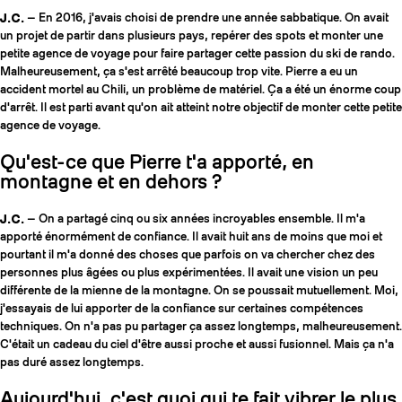
J.C.
— En 2016, j'avais choisi de prendre une année sabbatique. On avait
un projet de partir dans plusieurs pays, repérer des spots et monter une
petite agence de voyage pour faire partager cette passion du ski de rando.
Malheureusement, ça s'est arrêté beaucoup trop vite. Pierre a eu un
accident mortel au Chili, un problème de matériel. Ça a été un énorme coup
d'arrêt. Il est parti avant qu'on ait atteint notre objectif de monter cette petite
agence de voyage.
Qu'est-ce que Pierre t'a apporté, en
montagne et en dehors ?
J.C.
— On a partagé cinq ou six années incroyables ensemble. Il m'a
apporté énormément de confiance. Il avait huit ans de moins que moi et
pourtant il m'a donné des choses que parfois on va chercher chez des
personnes plus âgées ou plus expérimentées. Il avait une vision un peu
différente de la mienne de la montagne. On se poussait mutuellement. Moi,
j'essayais de lui apporter de la confiance sur certaines compétences
techniques. On n'a pas pu partager ça assez longtemps, malheureusement.
C'était un cadeau du ciel d'être aussi proche et aussi fusionnel. Mais ça n'a
pas duré assez longtemps.
Aujourd'hui, c'est quoi qui te fait vibrer le plus