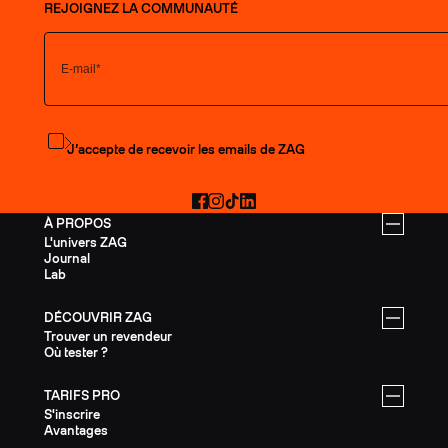
REJOIGNEZ LA COMMUNAUTÉ
S'abonner à la newsletter
J’accepte de recevoir les emails de ZAG
Facebook
Instagram
TikTok
LinkedIn
À PROPOS
L'univers ZAG
Journal
Lab
DÉCOUVRIR ZAG
Trouver un revendeur
Où tester ?
TARIFS PRO
S'inscrire
Avantages