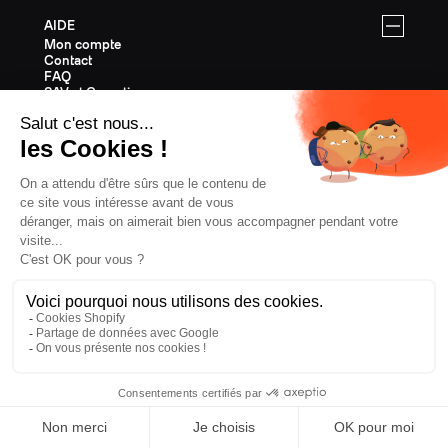
AIDE
Mon compte
Contact
FAQ
SAV et Garantie
Livraisons & Retours
Instructions de montage
SKIS FREERIDE
Tous les skis de Freeride
Equipement Freeride
Guide des tailles Freeride
Cartes Cadeaux
Last Chance
SKIS RANDONNÉE
Tous les skis de Randonnée
Equipement Randonnée
Guide des tailles Randonnée
Cartes Cadeaux
Last Chance
SKIS ALL MOUNTAIN
Tous les skis All Mountain