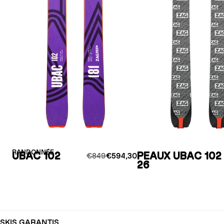
RANDONNÉE
UBAC 102
PEAUX UBAC 102 
€849
€594,30
26
SKIS GARANTIS