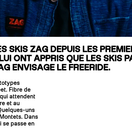
RECHERCHES POPULAI
Skis freeride
Equ
S SKIS ZAG DEPUIS LES PREMIE
I ONT APPRIS QUE LES SKIS PA
AG ENVISAGE LE FREERIDE.
ototypes
et. Fibre de
qui attendent
re et au
 Quelques-uns
s Montets. Dans
ui se passe en