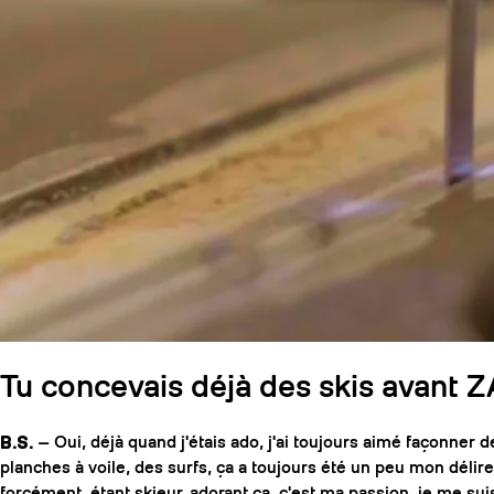
Tu concevais déjà des skis avant Z
B.S.
— Oui, déjà quand j'étais ado, j'ai toujours aimé façonner d
planches à voile, des surfs, ça a toujours été un peu mon délire
forcément, étant skieur, adorant ça, c'est ma passion, je me su