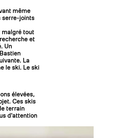
 avant même
On
serre-joints
t malgré tout
 recherche et
é. Un
 Bastien
uivante. La
 le ski. Le ski
ions élevées,
ojet. Ces skis
e terrain
us d'attention