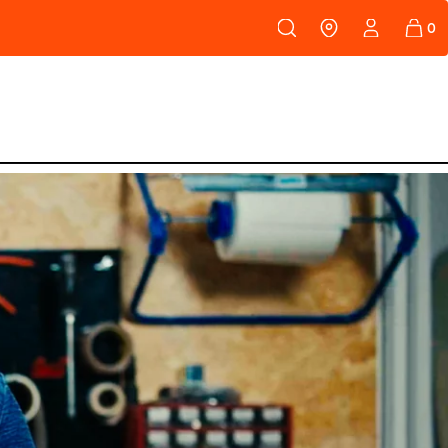
108
PEAUX