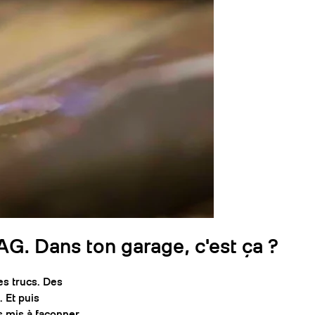
AG. Dans ton garage, c'est ça ?
es trucs. Des
. Et puis
is mis à façonner