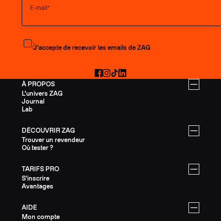
S'abonner à la newsletter
J’accepte de recevoir les emails de ZAG
Facebook
Instagram
TikTok
LinkedIn
À PROPOS
L'univers ZAG
Journal
Lab
DÉCOUVRIR ZAG
Trouver un revendeur
Où tester ?
TARIFS PRO
S'inscrire
Avantages
AIDE
Mon compte