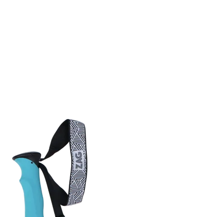
 dirait que vous n'avez encore rien ajouté. Chang