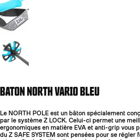
Aller à la diapositive 4
BATON NORTH VARIO BLEU
Le NORTH POLE est un bâton spécialement conçu p
par le système Z LOCK. Celui-ci permet une meille
ergonomiques en matière EVA et anti-grip vous pe
du Z SAFE SYSTEM sont pensées pour se régler fa