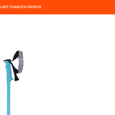
T
LAST CHANCE
À PROPOS
NS
SLAP 92
UBAC 102
SLAP 112
SLAP 92
UBAC 
COUTEAUX
P 104 LITE
RECHERCHER