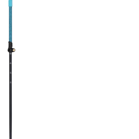
RECHERCHES POPULAI
Skis freeride
Equ