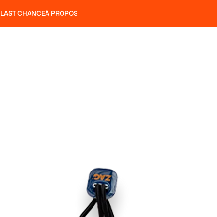
T
LAST CHANCE
À PROPOS
NS
SLAP 92
UBAC 102
SLAP 112
SLAP 92
UBAC 
COUTEAUX
P 104 LITE
RECHERCHER