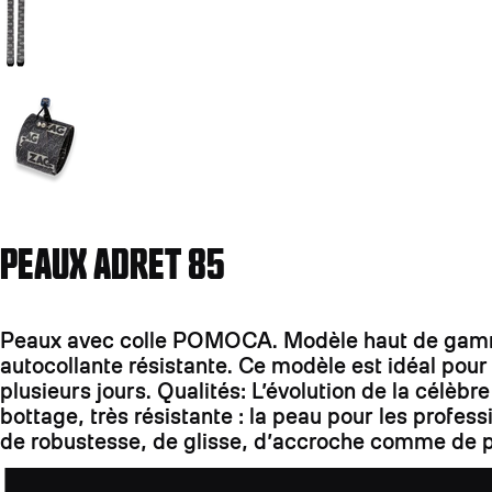
Aller à la diapositive 2
PEAUX ADRET 85
Peaux avec colle POMOCA. Modèle haut de gamme:
autocollante résistante. Ce modèle est idéal pou
plusieurs jours. Qualités: L’évolution de la célè
bottage, très résistante : la peau pour les profe
de robustesse, de glisse, d’accroche comme de p