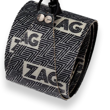
RECHERCHES POPULAI
Skis freeride
Equ