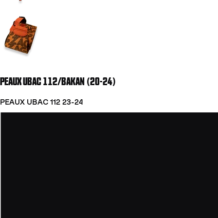
Aller à la diapositive 2
PEAUX UBAC 112/BAKAN (20-24)
PEAUX UBAC 112 23-24