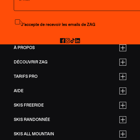
S'abonner à la newsletter
J’accepte de recevoir les emails de ZAG
Facebook
Instagram
TikTok
LinkedIn
À PROPOS
DÉCOUVRIR ZAG
TARIFS PRO
AIDE
SKIS FREERIDE
SKIS RANDONNÉE
SKIS ALL MOUNTAIN