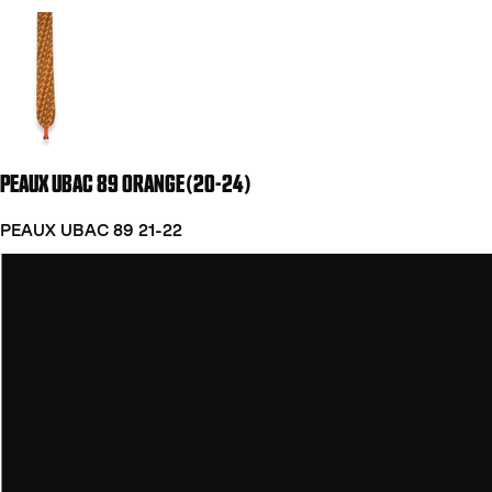
Aller à la diapositive 2
PEAUX UBAC 89 ORANGE(20-24)
PEAUX UBAC 89 21-22