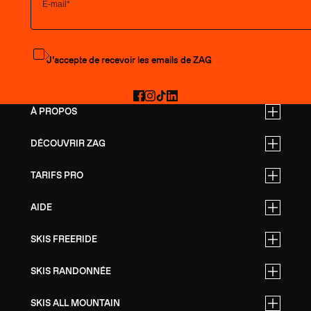
S'abonner à la newsletter
J’accepte de recevoir les emails de ZAG
Facebook
Instagram
TikTok
LinkedIn
À PROPOS
DÉCOUVRIR ZAG
TARIFS PRO
AIDE
SKIS FREERIDE
SKIS RANDONNÉE
SKIS ALL MOUNTAIN