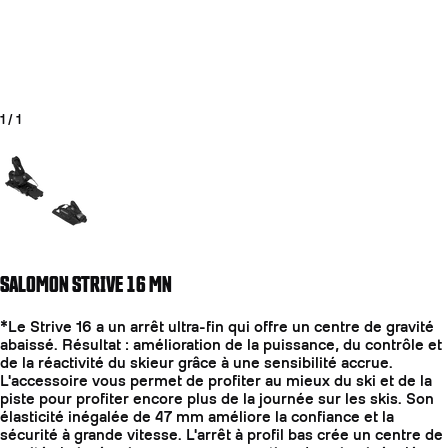
1
/
1
Aller à la diapositive 1
SALOMON STRIVE 16 MN
COUTEAUX
*Le Strive 16 a un arrêt ultra-fin qui offre un centre de gravité
abaissé. Résultat : amélioration de la puissance, du contrôle et
de la réactivité du skieur grâce à une sensibilité accrue.
L'accessoire vous permet de profiter au mieux du ski et de la
piste pour profiter encore plus de la journée sur les skis. Son
élasticité inégalée de 47 mm améliore la confiance et la
sécurité à grande vitesse. L'arrêt à profil bas crée un centre de