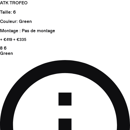
ATK TROFEO
Taille: 6
Couleur: Green
Montage : Pas de montage
+ €419
+ €335
8
6
Green