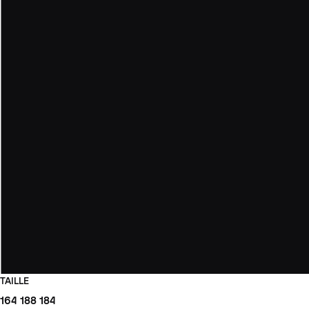
TAILLE
164
188
184