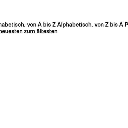
Es
habetisch, von A bis Z
Alphabetisch, von Z bis A
P
euesten zum ältesten