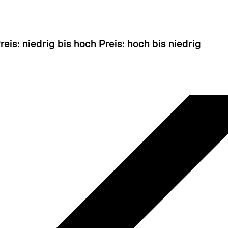
 sieht so aus, als hätten Sie noch nichts hinzugefü
reis: niedrig bis hoch
Preis: hoch bis niedrig