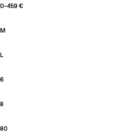
0–459 €
M
L
6
8
80