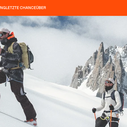
UNG
LETZTE CHANCE
ÜBER
ÖCKE
SLAP 92
UBAC 102
SLAP 112
SLAP 92
UBAC
HARSCHEISEN
P 104 LITE
SUCHEN