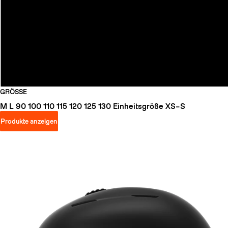
GRÖSSE
M
L
90
100
110
115
120
125
130
Einheitsgröße
XS–S
Produkte anzeigen