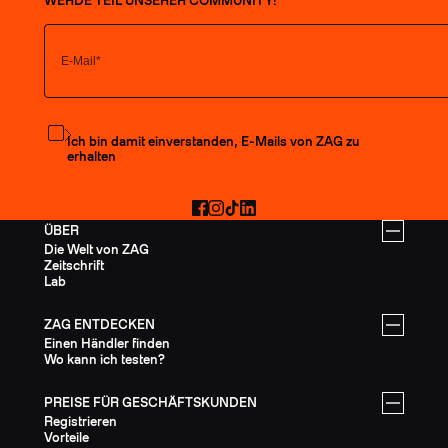
WERDE TEIL UNSERER COMMUNITY!
Den Newsletter abonnieren
Ich bin damit einverstanden, E-Mails von ZAG zu
erhalten
Facebook
Instagram
TikTok
LinkedIn
ÜBER
Die Welt von ZAG
Zeitschrift
Lab
ZAG ENTDECKEN
Einen Händler finden
Wo kann ich testen?
PREISE FÜR GESCHÄFTSKUNDEN
Registrieren
Vorteile