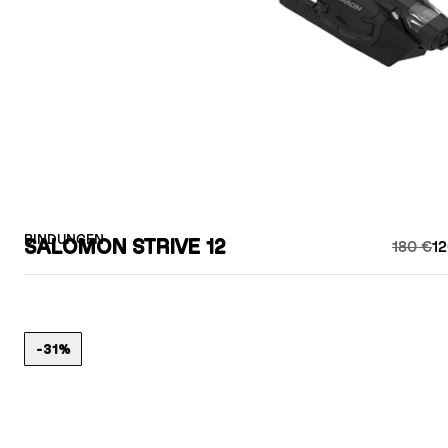
BINDUNGEN
SALOMON STRIVE 12
180 €
12
-31%