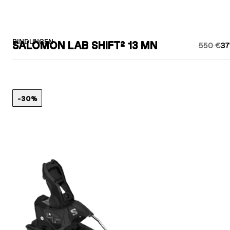
BINDUNGEN
SALOMON LAB SHIFT² 13 MN
550 €
37
-30%