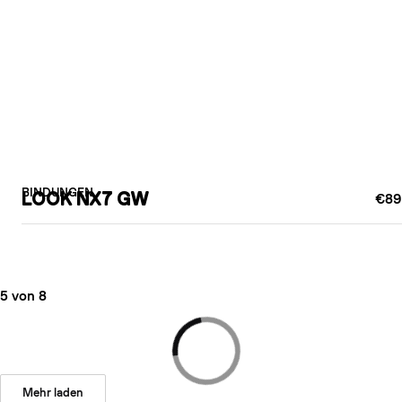
BINDUNGEN
LOOK NX7 GW
€89
5 von 8
Mehr laden