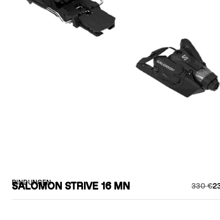
BINDUNGEN
SALOMON STRIVE 16 MN
330 €
2