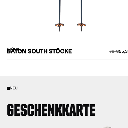
STÖCKE
BATON SOUTH STÖCKE
79 €
55,3
NEU
GESCHENKKARTE