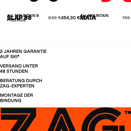
ALL MOUNTAIN &
ALL MOUNTAIN
SLAP 98
MATA
649 €
454,30 €
749
FREERIDE
2 JAHREN GARANTIE
AUF SKI*
VERSAND UNTER
48 STUNDEN
BERATUNG DURCH
ZAG-EXPERTEN
MONTAGE DER
BINDUNG