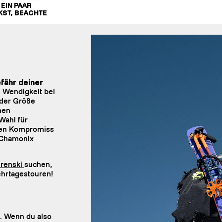
EIN PAAR
KST, BEACHTE
fähr deiner
 Wendigkeit bei
 der Größe
hen
Wahl für
hen Kompromiss
 Chamonix
urenski
suchen,
ehrtagestouren!
. Wenn du also