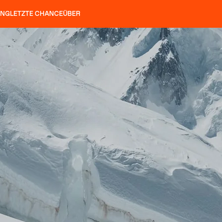
UNG
LETZTE CHANCE
ÜBER
ÖCKE
SLAP 92
UBAC 102
SLAP 112
SLAP 92
UBAC
HARSCHEISEN
P 104 LITE
SUCHEN