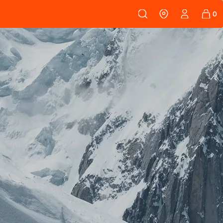
 108
FELLE