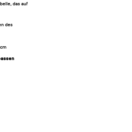
belle, das auf
en des
] cm
 passen