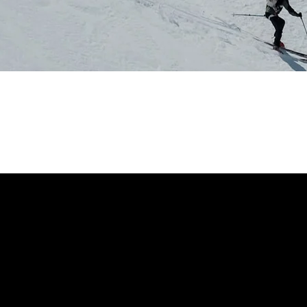
Es
ür Tourenski