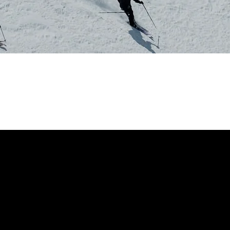
 sieht so aus, als hätten Sie noch nichts hinzugefü