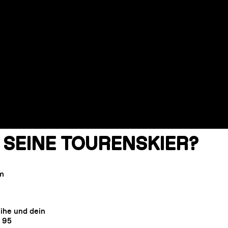
 SEINE TOURENSKIER?
cm
eihe und dein
C 95