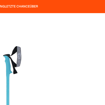
UNG
LETZTE CHANCE
ÜBER
ÖCKE
SLAP 92
UBAC 102
SLAP 112
SLAP 92
UBAC
HARSCHEISEN
P 104 LITE
SUCHEN