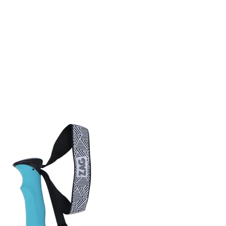
 sieht so aus, als hätten Sie noch nichts hinzugefü