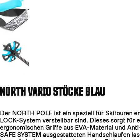
Weiter zu Folie 4
NORTH VARIO STÖCKE BLAU
Der NORTH POLE ist ein speziell für Skitouren en
LOCK-System verstellbar sind. Dieses sorgt für e
ergonomischen Griffe aus EVA-Material und Anti
SAFE SYSTEM ausgestatteten Handschlaufen lasse