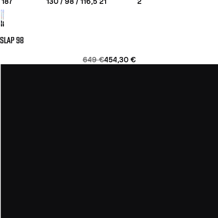
187
130 / 98 / 116,5
21
2
SLAP 98
649 €
454,30 €