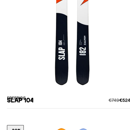
FREERIDE
SLAP 104
€749
€524