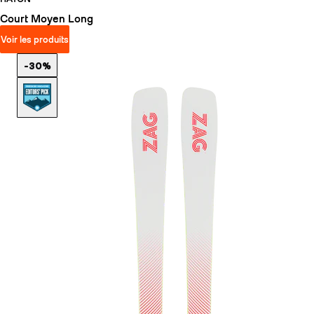
Court
Moyen
Long
Voir les produits
-30%