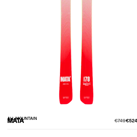
ALL MOUNTAIN
MATA
€749
€524