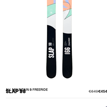
ALL MOUNTAIN & FREERIDE
SLAP 98
€649
€454