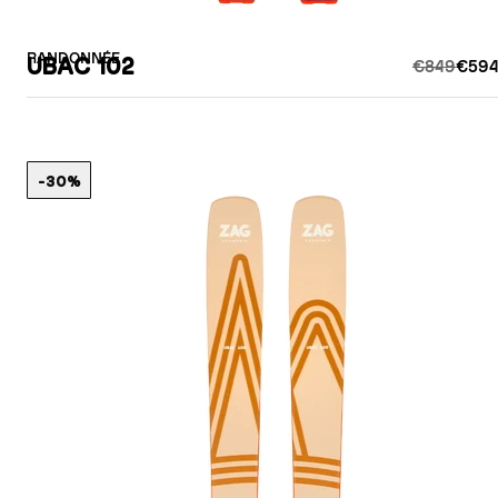
RANDONNÉE
UBAC 102
€849
€594
-30%