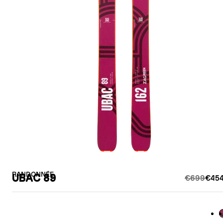
RANDONNÉE
UBAC 89
€699
€454
B