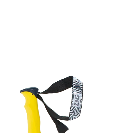
 dirait que vous n'avez encore rien ajouté. Chang