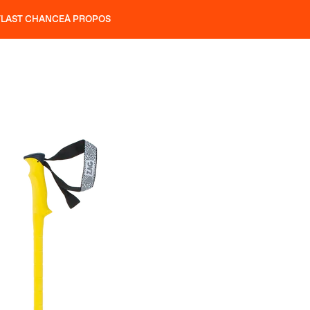
T
LAST CHANCE
À PROPOS
NS
SLAP 92
UBAC 102
SLAP 112
SLAP 92
UBAC 
COUTEAUX
P 104 LITE
RECHERCHER