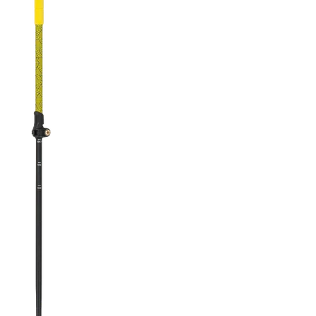
RECHERCHES POPULAI
Skis freeride
Equ