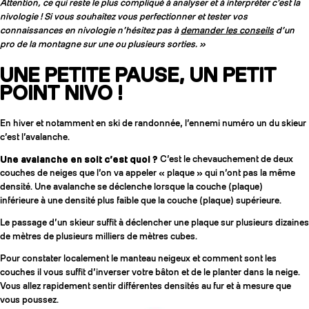
Attention, ce qui reste le plus compliqué à analyser et à interpréter c’est la
nivologie ! Si vous souhaitez vous perfectionner et tester vos
connaissances en nivologie n’hésitez pas à
demander les conseils
d’un
pro de la montagne sur une ou plusieurs sorties. »
UNE PETITE PAUSE, UN PETIT
POINT NIVO !
En hiver et notamment en ski de randonnée, l’ennemi numéro un du skieur
c’est l’avalanche.
Une avalanche en soit c’est quoi ?
C’est le chevauchement de deux
couches de neiges que l’on va appeler « plaque » qui n’ont pas la même
densité. Une avalanche se déclenche lorsque la couche (plaque)
inférieure à une densité plus faible que la couche (plaque) supérieure.
Le passage d’un skieur suffit à déclencher une plaque sur plusieurs dizaines
de mètres de plusieurs milliers de mètres cubes.
Pour constater localement le manteau neigeux et comment sont les
couches il vous suffit d’inverser votre bâton et de le planter dans la neige.
Vous allez rapidement sentir différentes densités au fur et à mesure que
vous poussez.