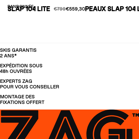
RANDONNÉE
SLAP 104 LITE
PEAUX SLAP 104 
€799
€559,30
SKIS GARANTIS
2 ANS*
EXPÉDITION SOUS
48h OUVRÉES
EXPERTS ZAG
POUR VOUS CONSEILLER
MONTAGE DES
FIXATIONS OFFERT