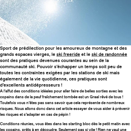
SLAP 104
LITE
SLAP 92
SLA
Sport de prédilection pour les amoureux de montagne et des
UBAC 102
UBAC
grands espaces vierges, le
ski freeride
et le
ski de randonnée
sont des pratiques devenues courantes au sein de la
communauté ski. Pouvoir s’échapper un temps soit peu de
toutes les contraintes exigées par les stations de ski mais
également de la vie quotidienne, ces pratiques sont
d’excellents antidépresseurs !
A l’affut des conditions idéales pour aller faire de belles sorties avec les
copains dans de la peuf fraîchement tombée est un Graal rêvé de tous !
Toutefois vous n’êtes pas sans savoir que cela représente de nombreux
BÂTONS
F
risques. Nous allons donc dans cet article essayer de vous aider à prévenir
les risques et s’adapter en cas de pépin !
Conditions réunies, vous êtes dans les starting bloc dès le petit matin avec
les copains, prêts à en découdre. Seulement pas si vite ! Rien ne vaut une