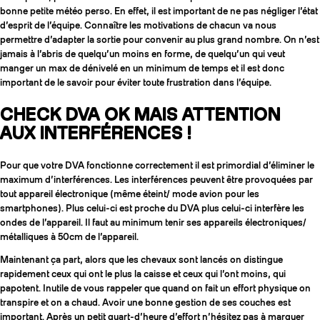
bonne petite météo perso. En effet, il est important de ne pas négliger l’état
d’esprit de l’équipe. Connaître les motivations de chacun va nous
permettre d’adapter la sortie pour convenir au plus grand nombre. On n’est
jamais à l’abris de quelqu’un moins en forme, de quelqu’un qui veut
manger un max de dénivelé en un minimum de temps et il est donc
important de le savoir pour éviter toute frustration dans l’équipe.
CHECK DVA OK MAIS ATTENTION
AUX INTERFÉRENCES !
Pour que votre DVA fonctionne correctement il est primordial d’éliminer le
maximum d’interférences. Les interférences peuvent être provoquées par
tout appareil électronique (même éteint/ mode avion pour les
smartphones). Plus celui-ci est proche du DVA plus celui-ci interfère les
COUTEAUX
ondes de l’appareil. Il faut au minimum tenir ses appareils électroniques/
métalliques à 50cm de l’appareil.
Maintenant ça part, alors que les chevaux sont lancés on distingue
rapidement ceux qui ont le plus la caisse et ceux qui l’ont moins, qui
papotent. Inutile de vous rappeler que quand on fait un effort physique on
transpire et on a chaud. Avoir une bonne gestion de ses couches est
important. Après un petit quart-d’heure d’effort n’hésitez pas à marquer