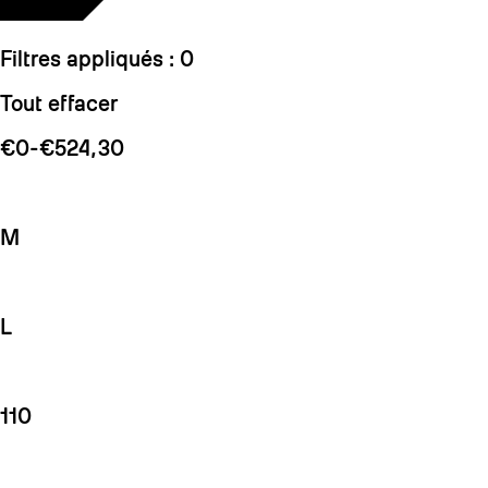
Filtres appliqués :
0
Tout effacer
€0-€524,30
M
L
110