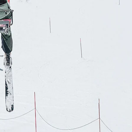
RES
ipement