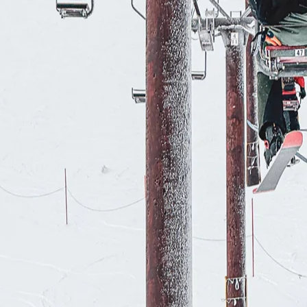
RECHERCHES POPULAI
Skis freeride
Equ