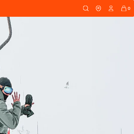
108
PEAUX