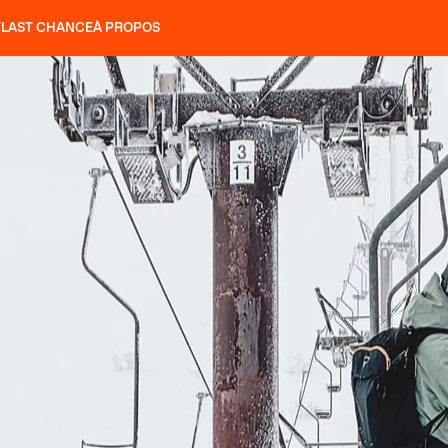
T
LAST CHANCE
À PROPOS
NS
SLAP 92
UBAC 102
SLAP 112
SLAP 92
UBAC 
COUTEAUX
P 104 LITE
RECHERCHER