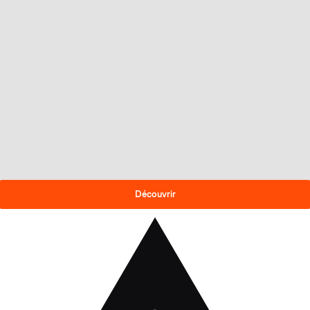
OFFRE DE FIN DE SAISON
-30% sur les skis 2025-26
!
Découvrir