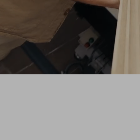
SHAPE
Une série originale ZAG qui vous plonge
dans l'atelier pour découvrir le processus
créatif derrière les nouveaux prototypes de
skis de freeride.