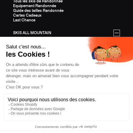
Tous les skis de Randonnée
Equipement Randonnée
Guide des tailles Randonnée
Cartes Cadeaux
Last Chance
SKIS ALL MOUNTAIN
Tous les skis All Mountain
Equipement All Mountain
Guide des tailles All Mountain
Cartes Cadeaux
Last Chance
ÉQUIPEMENT
Tout l'Équipement
Casques
Fixations
Bâtons
Peaux
Couteaux
Textile
Cartes Cadeaux
Last Chance
CONFIDENTIALITÉ
CGV
MENTIONS LÉGALES
COOKIES