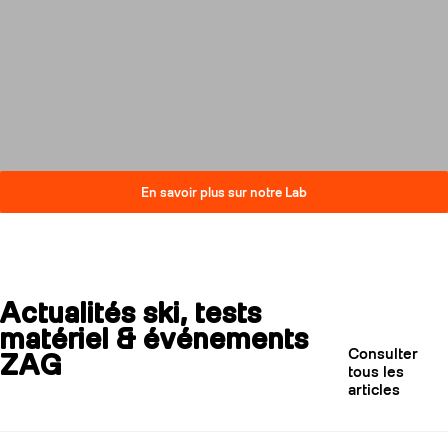
innovations éco-conçues, sans
compromis sur la performance.
Découvrez comment nos skis
réduisent leur impact carbone
tout en restant au plus haut
niveau de qualité.
En savoir plus sur notre Lab
Actualités ski, tests
matériel & événements
Consulter
ZAG
tous les
articles