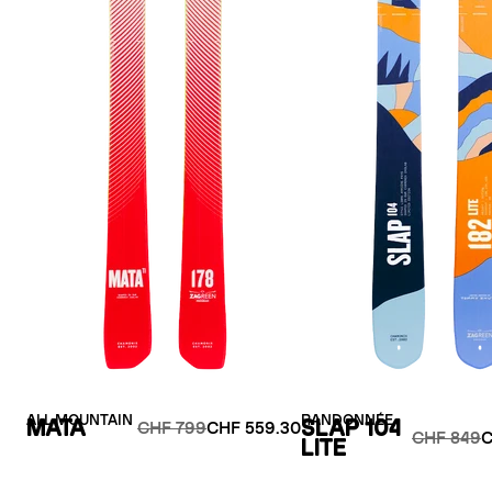
ALL MOUNTAIN
RANDONNÉE
MATA
SLAP 104
CHF 799
CHF 559.30
CHF 849
C
LITE