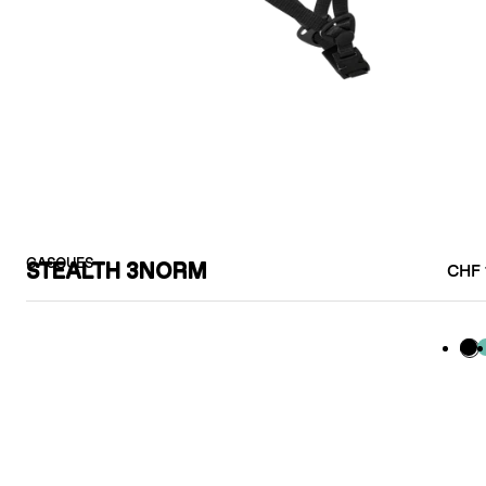
CASQUES
STEALTH 3NORM
CHF 
Bla
M