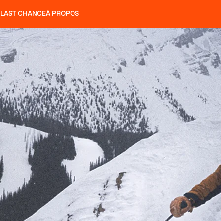
T
LAST CHANCE
À PROPOS
NS
SLAP 92
UBAC 102
SLAP 112
SLAP 92
UBAC 
COUTEAUX
P 104 LITE
RECHERCHER