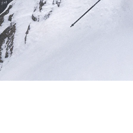
RECHERCHES POPULAI
Skis freeride
Equ
FEMME