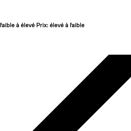
 dirait que vous n'avez encore rien ajouté. Chang
 faible à élevé
Prix: élevé à faible