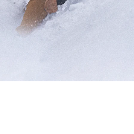
RES
ipement