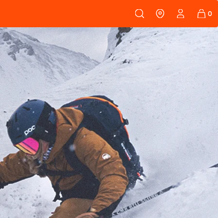
108
PEAUX