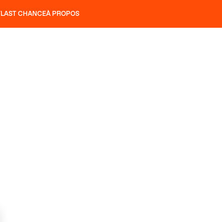
T
LAST CHANCE
À PROPOS
NS
SLAP 92
UBAC 102
SLAP 112
SLAP 92
UBAC 
COUTEAUX
P 104 LITE
RECHERCHER