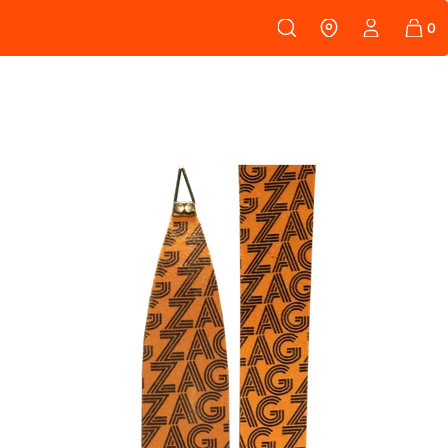
108
PEAUX