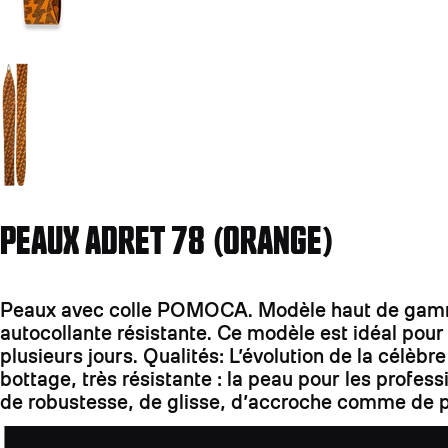
Aller à la diapositive 2
PEAUX ADRET 78 (ORANGE)
Peaux avec colle POMOCA. Modèle haut de gamme:
autocollante résistante. Ce modèle est idéal pou
plusieurs jours. Qualités: L’évolution de la célè
bottage, très résistante : la peau pour les profe
de robustesse, de glisse, d’accroche comme de p