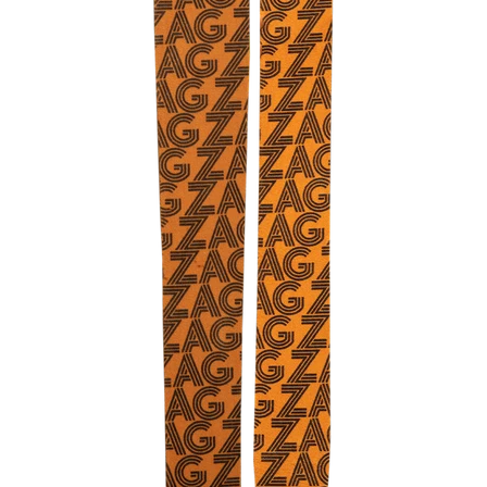
RES
ipement