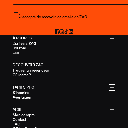
S'abonner à la newsletter
J’accepte de recevoir les emails de ZAG
Facebook
Instagram
TikTok
LinkedIn
À PROPOS
L'univers ZAG
Journal
Lab
DÉCOUVRIR ZAG
Trouver un revendeur
Où tester ?
TARIFS PRO
S'inscrire
Avantages
AIDE
Mon compte
Contact
FAQ