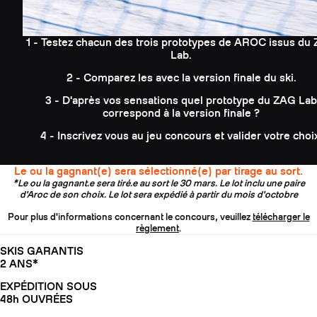
1 - Testez chacun des trois prototypes de AROC issus du
Lab.
2 - Comparez les avec la version finale du ski.
3 - D'après vos sensations quel prototype du ZAG Lab
correspond à la version finale ?
4 - Inscrivez vous au jeu concours et valider votre choi
Le ou la gagnant(e) sera sélectionné(e) par tirage au sort.
*Le ou la gagnant.e sera tiré.e au sort le 30 mars. Le lot inclu une paire
d'Aroc de son choix. Le lot sera expédié à partir du mois d'octobre
Pour plus d'informations concernant le concours, veuillez
télécharger le
règlement
.
SKIS GARANTIS
2 ANS*
EXPÉDITION SOUS
48h OUVRÉES