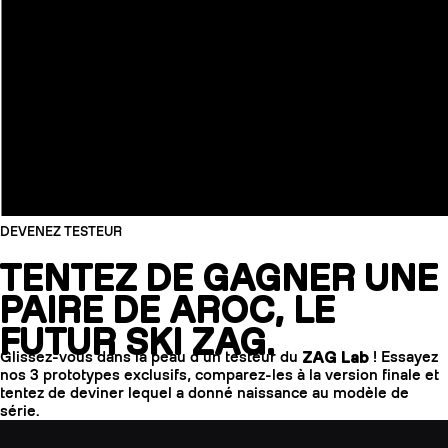
DEVENEZ TESTEUR
TENTEZ DE GAGNER UNE
PAIRE DE AROC, LE
FUTUR SKI ZAG.
Glissez-vous dans la peau d’un testeur du
ZAG Lab
! Essayez
nos 3 prototypes exclusifs, comparez-les à la version finale et
tentez de deviner lequel a donné naissance au modèle de
série.