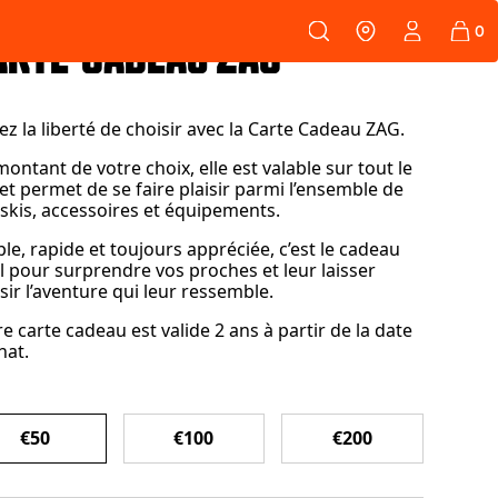
108
PEAUX