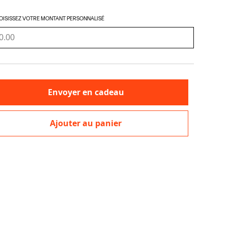
RES
ipement