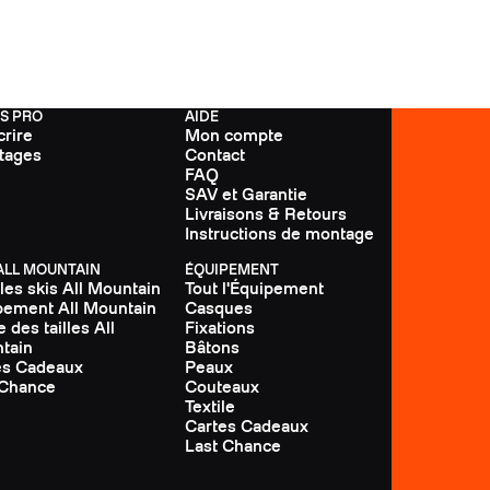
FS PRO
AIDE
crire
Mon compte
tages
Contact
FAQ
SAV et Garantie
Livraisons & Retours
Instructions de montage
 ALL MOUNTAIN
ÉQUIPEMENT
les skis All Mountain
Tout l'Équipement
pement All Mountain
Casques
 des tailles All
Fixations
tain
Bâtons
es Cadeaux
Peaux
 Chance
Couteaux
Textile
Cartes Cadeaux
Last Chance