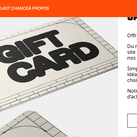
T
LAST CHANCE
À PROPOS
NS
SLAP 92
UBAC 102
SLAP 112
SLAP 92
UBAC 
COUTEAUX
P 104 LITE
RECHERCHER