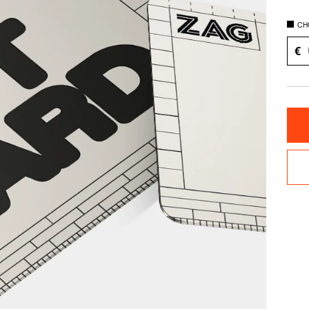
RECHERCHES POPULAI
Skis freeride
Equ