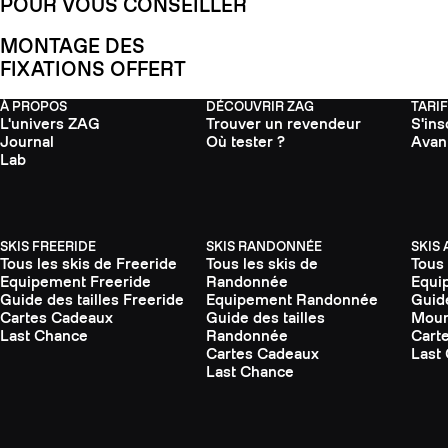
POUR VOUS CONSEILLER
MONTAGE DES
FIXATIONS OFFERT
À PROPOS
DÉCOUVRIR ZAG
TARI
L'univers ZAG
Trouver un revendeur
S'ins
Journal
Où tester ?
Avan
Lab
SKIS FREERIDE
SKIS RANDONNÉE
SKIS
Tous les skis de Freeride
Tous les skis de
Tous 
Equipement Freeride
Randonnée
Equi
Guide des tailles Freeride
Equipement Randonnée
Guide
Cartes Cadeaux
Guide des tailles
Moun
Last Chance
Randonnée
Cart
Cartes Cadeaux
Last
Last Chance