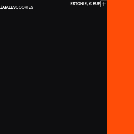
ESTONIE, € EUR
LÉGALES
COOKIES