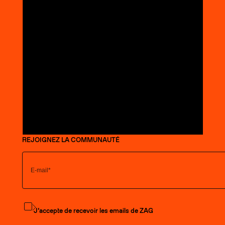
REJOIGNEZ LA COMMUNAUTÉ
S'abonner à la newsletter
J’accepte de recevoir les emails de ZAG