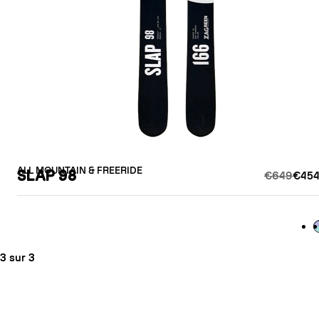
ALL MOUNTAIN & FREERIDE
SLAP 98
€649
€454
L
3 sur 3