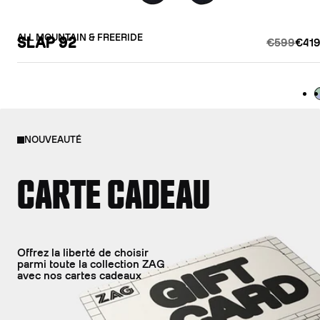
ALL MOUNTAIN & FREERIDE
SLAP 92
€599
€419
L
NOUVEAUTÉ
CARTE CADEAU
Offrez la liberté de choisir
parmi toute la collection ZAG
avec nos cartes cadeaux