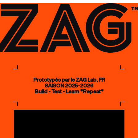
Prototypés par le ZAG Lab, FR
SAISON 2025-2026
Build - Test - Learn *Repeat*