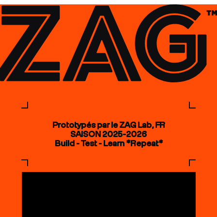
Prototypés par le ZAG Lab, FR
SAISON 2025-2026
Build - Test - Learn *Repeat*