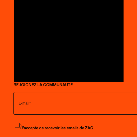
REJOIGNEZ LA COMMUNAUTÉ
S'abonner à la newsletter
J’accepte de recevoir les emails de ZAG