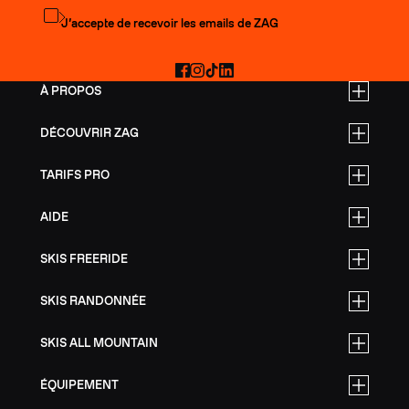
S'abonner à la newsletter
J’accepte de recevoir les emails de ZAG
Facebook
Instagram
TikTok
LinkedIn
À PROPOS
DÉCOUVRIR ZAG
TARIFS PRO
AIDE
SKIS FREERIDE
SKIS RANDONNÉE
SKIS ALL MOUNTAIN
ÉQUIPEMENT