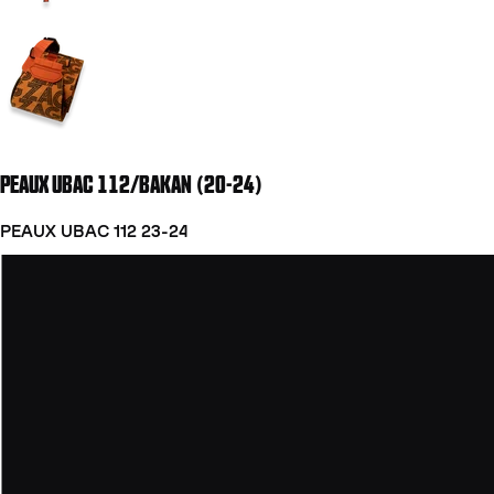
Aller à la diapositive 2
PEAUX UBAC 112/BAKAN (20-24)
PEAUX UBAC 112 23-24