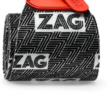
RECHERCHES POPULAI
Skis freeride
Equ