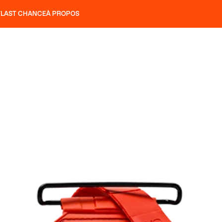
T
LAST CHANCE
À PROPOS
NS
SLAP 92
UBAC 102
SLAP 112
SLAP 92
UBAC 
COUTEAUX
P 104 LITE
RECHERCHER