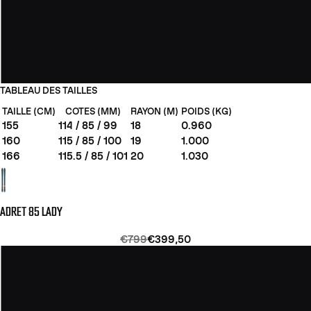
TABLEAU DES TAILLES
TAILLE (CM)
COTES (MM)
RAYON (M)
POIDS (KG)
155
114 / 85 / 99
18
0.960
160
115 / 85 / 100
19
1.000
166
115.5 / 85 / 101
20
1.030
ADRET 85 LADY
€799
€399,50