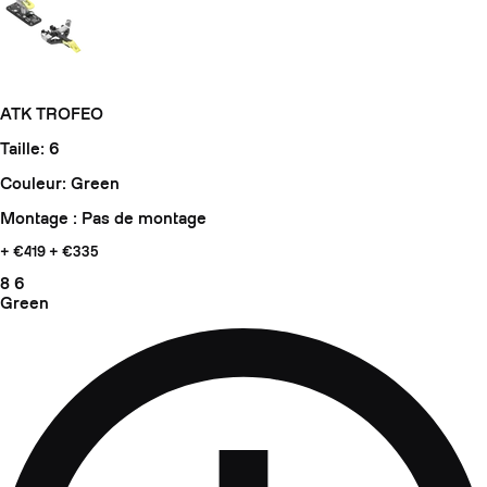
ATK TROFEO
Taille: 6
Couleur: Green
Montage : Pas de montage
+ €419
+ €335
8
6
Green