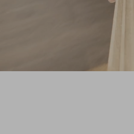
SHAPE
Une série originale ZAG qui vous plonge
dans l'atelier pour découvrir le processus
créatif derrière les nouveaux prototypes de
skis de freeride.