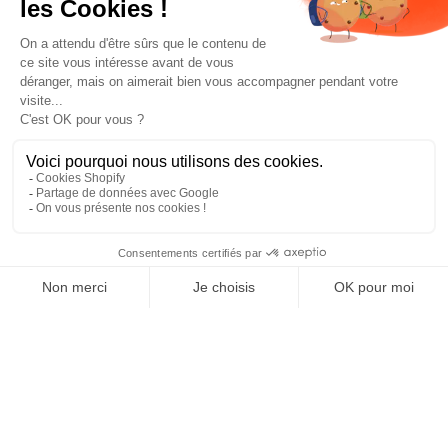
Prototypés par le ZAG Lab, FR
SAISON 2025-2026
Build - Test - Learn *Repeat*