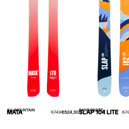
ALL MOUNTAIN
RANDONNÉE
MATA
SLAP 104 LITE
€749
€524,30
€7