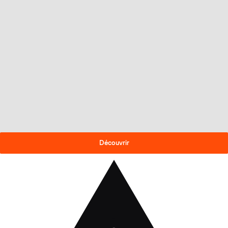
OFFRE DE FIN DE SAISON
-30% sur les skis 2025-26
!
Découvrir