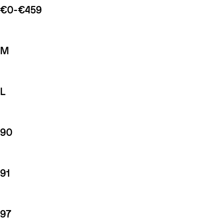
€0-€459
M
L
90
91
97