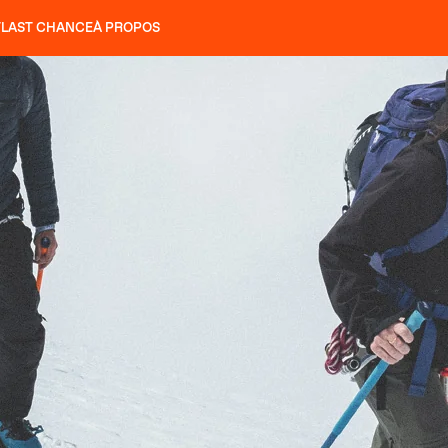
T
LAST CHANCE
À PROPOS
NS
SLAP 92
UBAC 102
SLAP 112
SLAP 92
UBAC 
COUTEAUX
P 104 LITE
RECHERCHER