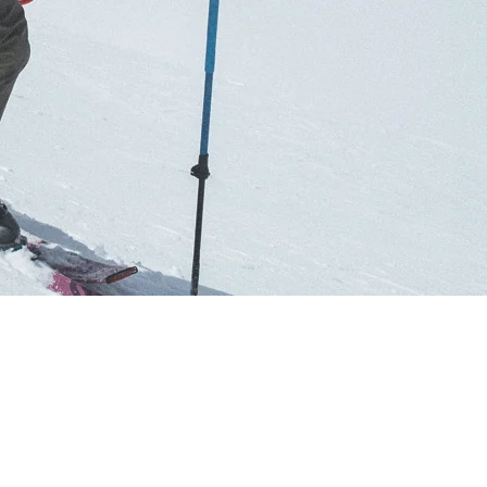
RES
ipement