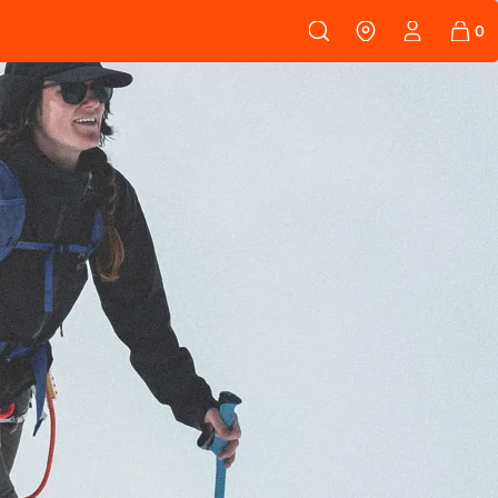
108
PEAUX