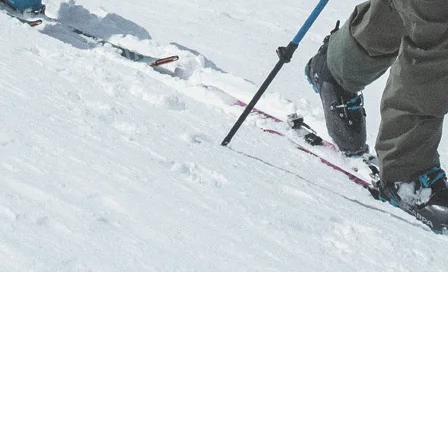
RECHERCHES POPULAI
Skis freeride
Equ