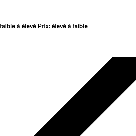
 dirait que vous n'avez encore rien ajouté. Chang
 faible à élevé
Prix: élevé à faible