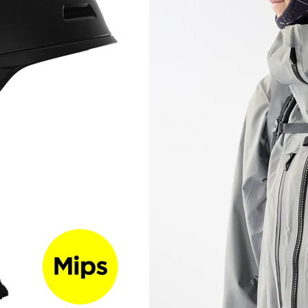
RECHERCHES POPULAI
Skis freeride
Equ