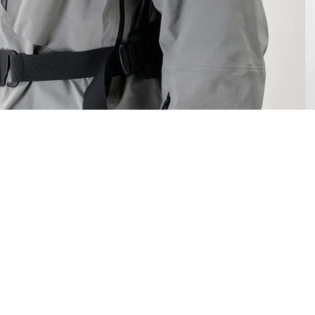
 dirait que vous n'avez encore rien ajouté. Chang