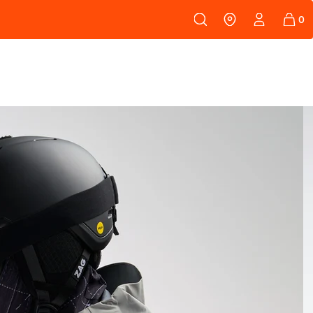
108
PEAUX