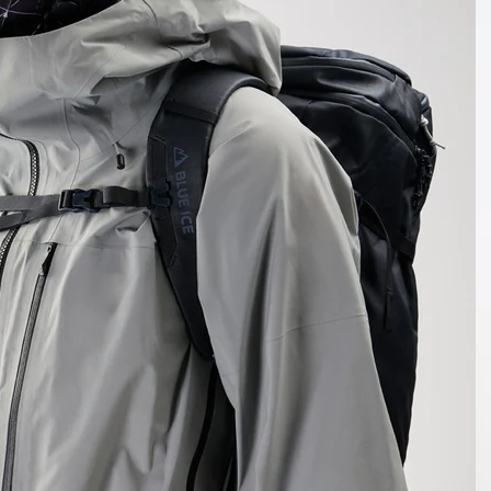
RES
ipement