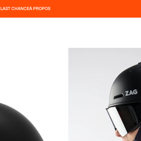
T
LAST CHANCE
À PROPOS
NS
SLAP 92
UBAC 102
SLAP 112
SLAP 92
UBAC 
COUTEAUX
P 104 LITE
RECHERCHER