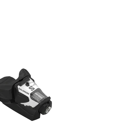
RECHERCHES POPULAI
Skis freeride
Equ