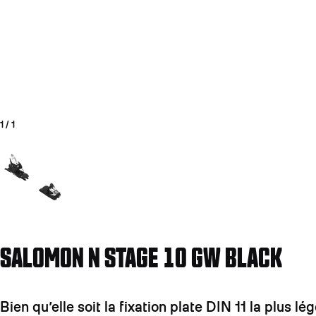
1
/
1
Aller à la diapositive 1
SALOMON N STAGE 10 GW BLACK
Bien qu’elle soit la fixation plate DIN 11 la pl