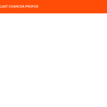
T
LAST CHANCE
À PROPOS
NS
SLAP 92
UBAC 102
SLAP 112
SLAP 92
UBAC 
COUTEAUX
P 104 LITE
RECHERCHER