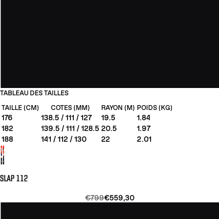
TABLEAU DES TAILLES
TAILLE (CM)
COTES (MM)
RAYON (M)
POIDS (KG)
176
138.5 / 111 / 127
19.5
1.84
182
139.5 / 111 / 128.5
20.5
1.97
188
141 / 112 / 130
22
2.01
SLAP 112
€799
€559,30