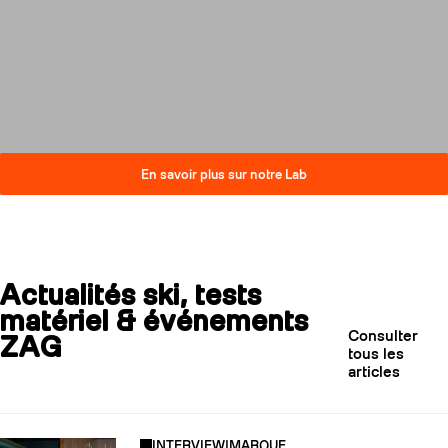
compromis sur la performance.
Découvrez comment nos skis
réduisent leur impact carbone
tout en restant au plus haut
niveau de qualité.
En savoir plus sur notre Lab
Actualités ski, tests
matériel & événements
Consulter
ZAG
tous les
articles
INTERVIEW
|
MARQUE