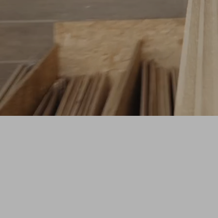
SHAPE
Une série originale ZAG qui vous plonge
dans l'atelier pour découvrir le processus
créatif derrière les nouveaux prototypes de
skis de freeride.