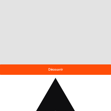
OFFRE DE FIN DE SAISON
-30% sur les skis 2025-26
!
Découvrir