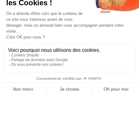
Prototypés par le ZAG Lab, FR
SAISON 2025-2026
Build - Test - Learn *Repeat*