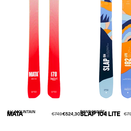
ALL MOUNTAIN
RANDONNÉE
MATA
SLAP 104 LITE
€749
€524,30
€7