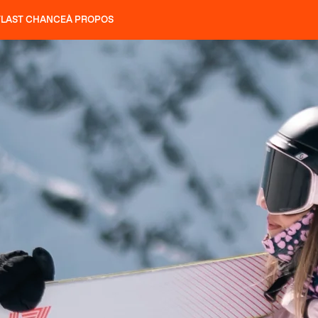
T
LAST CHANCE
À PROPOS
NS
SLAP 92
UBAC 102
SLAP 112
SLAP 92
UBAC 
COUTEAUX
P 104 LITE
RECHERCHER