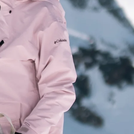
RES
ipement