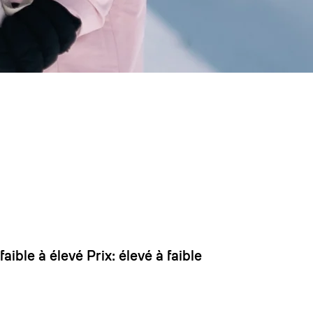
 dirait que vous n'avez encore rien ajouté. Chang
 faible à élevé
Prix: élevé à faible