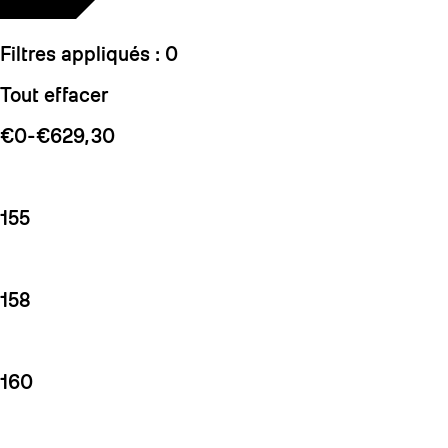
Filtres appliqués :
0
Tout effacer
€0-€629,30
155
158
160