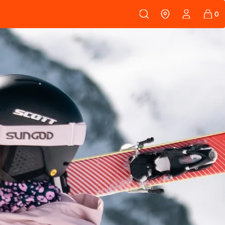
108
PEAUX