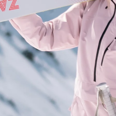
RECHERCHES POPULAI
Skis freeride
Equ