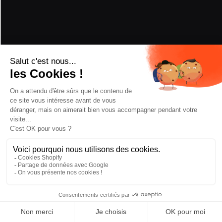
COUTEAUX
Ajouter au panier
—
€524,30
CHOISIR FIXATION
MONTAGE
/2